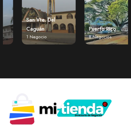
San Vte. Del
Caguán
Puerto Rico
1 Negocio
8 Negocios